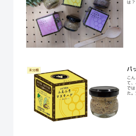
は？
パ
未分類
こんにち
て、
では