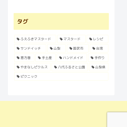
タグ
ふえふきマスタード
マスタード
レシピ
サンドイッチ
山梨
笛吹市
台湾
恵方巻
手土産
ハンドメイド
手作り
やまなしピクルス
八代ふるさと公園
山梨県
ピクニック