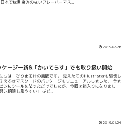
 日本では馴染みのないフレーバーマス...
2019.02.26
ッケージ一新&「かいてらす」でも取り扱い開始
は！ぴりまるけの風間です。 覚えたてのIllustratorを駆使し
ふえふきマスタードのパッケージをリニューアルしました。 今ま
ビンにシールを貼っただけでしたが、今回は箱入りになりまし
た。賞味期限も見やすい！ ぶど...
2019.01.24