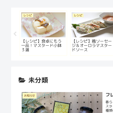
レシピ
レシピ
ードが
【レシピ】食卓にもう
【レシピ】鶏ソーセー
カブの
一品！マスタード小鉢
ジ＆オーロラマスター
３選
ドソース
未分類
フ
お知らせ
春ら
スタード工
種類のフ