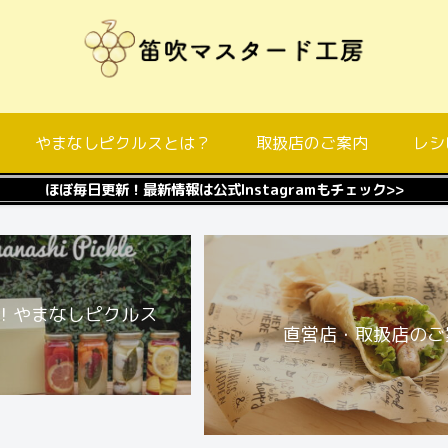
やまなしピクルスとは？
取扱店のご案内
レシ
ほぼ毎日更新！最新情報は公式Instagramもチェック>>
！やまなしピクルス
直営店・取扱店のご