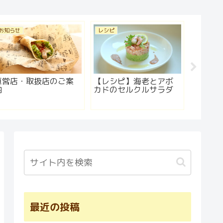
お知らせ
レシピ
お知らせ
直営店・取扱店のご案
【レシピ】海老とアボ
サンド
内
カドのセルクルサラダ
最近の投稿